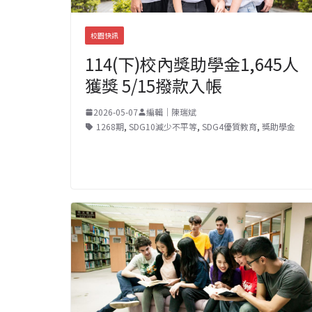
校園快訊
114(下)校內獎助學金1,645人
獲獎 5/15撥款入帳
2026-05-07
編輯｜陳瑞斌
1268期
,
SDG10減少不平等
,
SDG4優質教育
,
獎助學金