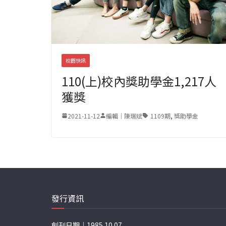
校園快訊
110(上)校內獎助學金1,217人
獲獎
2021-11-12
編輯｜陳瑞斌
1109期
,
獎助學金
發行資訊
創刊日期｜1985.10.07