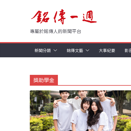
Skip
to
content
專屬於銘傳人的新聞平台
新聞分類
銘傳文藝
大事紀要
影
獎助學金