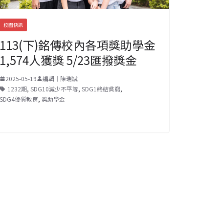
校園快訊
113(下)銘傳校內各項獎助學金
1,574人獲獎 5/23匯撥獎金
2025-05-19
編輯｜陳瑞斌
1232期
,
SDG10減少不平等
,
SDG1終結貧窮
,
SDG4優質教育
,
獎助學金