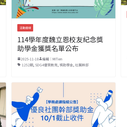
活動連線
114學年度魏立恩校友紀念獎
助學金獲獎名單公布
2025-11-18
編輯｜MITien
1252期
,
SDG4優質教育
,
獎助學金
,
社團幹部