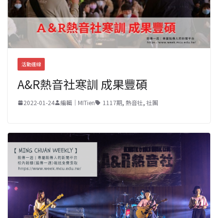
活動連線
A&R熱音社寒訓 成果豐碩
2022-01-24
編輯｜MITien
1117期
,
熱音社
,
社團