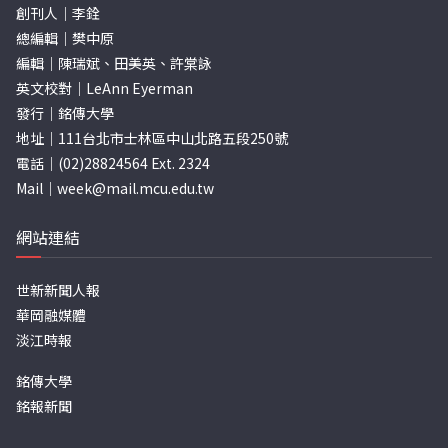
創刊人｜李銓
總編輯｜樊中原
編輯｜陳瑞斌、田美英、許棠詠
英文校對｜LeAnn Eyerman
發行｜銘傳大學
地址｜111台北市士林區中山北路五段250號
電話｜(02)28824564 Ext. 2324
Mail｜
week@mail.mcu.edu.tw
網站連結
世新新聞人報
華岡融媒體
淡江時報
銘傳大學
銘報新聞