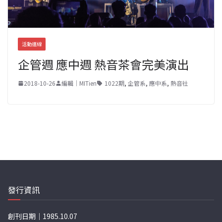
活動連線
企管週 應中週 熱音茶會完美演出
2018-10-26
編輯｜MITien
1022期
,
企管系
,
應中系
,
熱音社
發行資訊
創刊日期｜1985.10.07