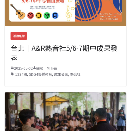
活動連線
台北｜A&R熱音社5/6-7期中成果發
表
2025-05-02
編輯｜MITien
1234期
,
SDG4優質教育
,
成果發表
,
熱音社