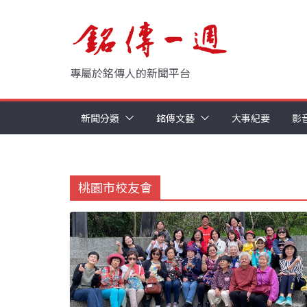
Skip
to
content
專屬於銘傳人的新聞平台
新聞分類
銘傳文藝
大事紀要
影
桃園市校友會