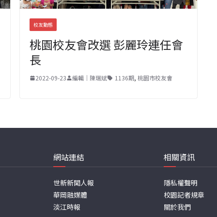
校友動態
桃園校友會改選 彭麗玲連任會
長
2022-09-23
編輯｜陳瑞斌
1136期
,
桃園市校友會
網站連結
相關資訊
世新新聞人報
隱私權聲明
華岡融媒體
校園記者規章
淡江時報
關於我們