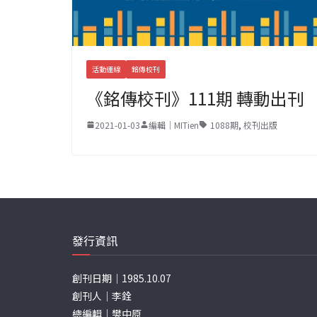
活動連線
銘傳校刊
《銘傳校刊》111期 轉動出刊
2021-01-03
編輯｜MITien
1088期
,
校刊出版
發行資訊
創刊日期｜1985.10.07
創刊人｜李銓
總編輯｜樊中原