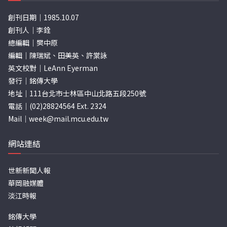
創刊日期｜1985.10.07
創刊人｜李銓
總編輯｜樊中原
編輯｜陳瑞斌、田美英、許棠詠
英文校對｜LeAnn Eyerman
發行｜銘傳大學
地址｜111台北市士林區中山北路五段250號
電話｜(02)28824564 Ext. 2324
Mail｜
week@mail.mcu.edu.tw
網站連結
世新新聞人報
華岡融媒體
淡江時報
銘傳大學