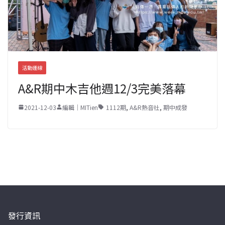
活動連線
A&R期中木吉他週12/3完美落幕
2021-12-03
編輯｜MITien
1112期
,
A&R熱音社
,
期中成發
發行資訊