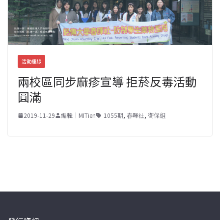
活動連線
兩校區同步麻疹宣導 拒菸反毒活動
圓滿
2019-11-29
編輯｜MITien
1055期
,
春暉社
,
衛保組