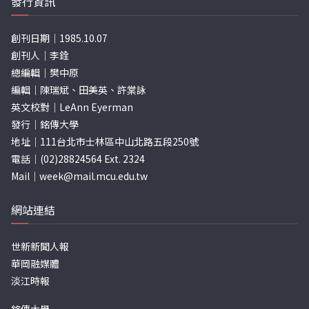
發行資訊
創刊日期｜1985.10.07
創刊人｜李銓
總編輯｜樊中原
編輯｜陳瑞斌、田美英、許棠詠
英文校對｜LeAnn Eyerman
發行｜銘傳大學
地址｜111台北市士林區中山北路五段250號
電話｜(02)28824564 Ext. 2324
Mail｜
week@mail.mcu.edu.tw
網站連結
世新新聞人報
華岡融媒體
淡江時報