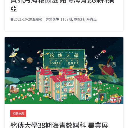
亞
2021-10-28
編輯｜許棠詠
1107期
,
數媒科
,
海青班
校園快訊
銘傳大學38期海青數媒科 畢業展