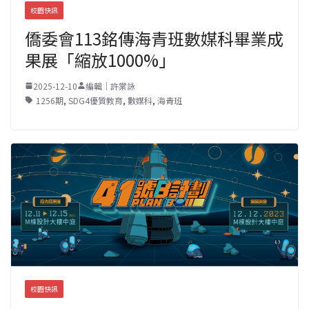
校園快訊
僑委會113銘傳海青班數媒科畢業成
果展「縮放1000%」
2025-12-10
編輯｜許棠詠
1256期
,
SDG4優質教育
,
數媒科
,
海青班
校園快訊