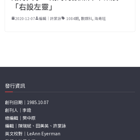
「右設左靈」
2020-12-07
編輯｜許棠詠
1084期
,
數媒科
,
海青班
發行資訊
創刊日期｜1985.10.07
創刊人｜李銓
總編輯｜樊中原
編輯｜陳瑞斌、田美英、許棠詠
英文校對｜LeAnn Eyerman