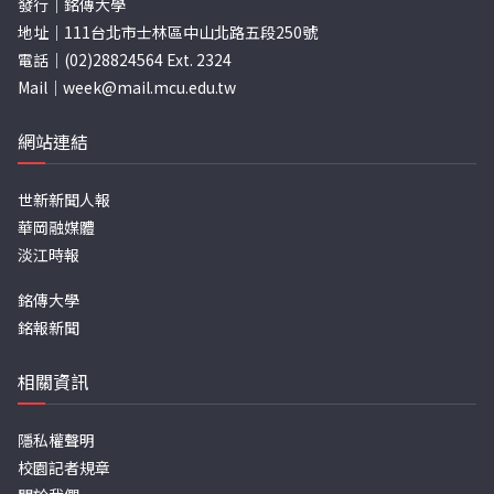
發行｜銘傳大學
地址｜111台北市士林區中山北路五段250號
電話｜(02)28824564 Ext. 2324
Mail｜
week@mail.mcu.edu.tw
網站連結
世新新聞人報
華岡融媒體
淡江時報
銘傳大學
銘報新聞
相關資訊
隱私權聲明
校園記者規章