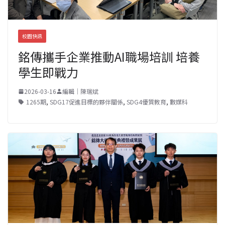
校園快訊
銘傳攜手企業推動AI職場培訓 培養
學生即戰力
2026-03-16
編輯｜陳瑞斌
1265期
,
SDG17促進目標的夥伴關係
,
SDG4優質教育
,
數媒科