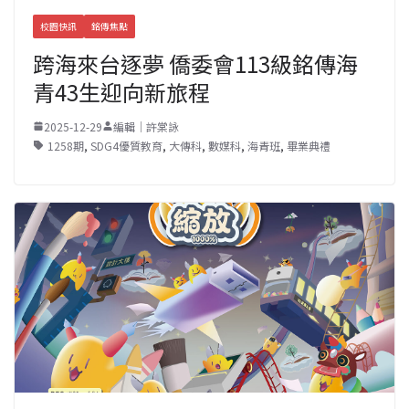
校園快訊
銘傳焦點
跨海來台逐夢 僑委會113級銘傳海
青43生迎向新旅程
2025-12-29
編輯｜許棠詠
1258期
,
SDG4優質教育
,
大傳科
,
數媒科
,
海青班
,
畢業典禮