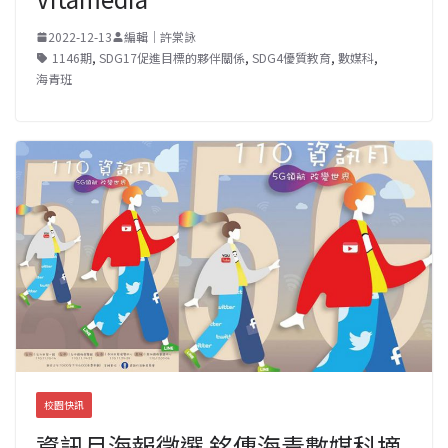
2022-12-13
編輯｜許棠詠
1146期
,
SDG17促進目標的夥伴關係
,
SDG4優質教育
,
數媒科
,
海青班
校園快訊
資訊月海報徵選 銘傳海青數媒科摘