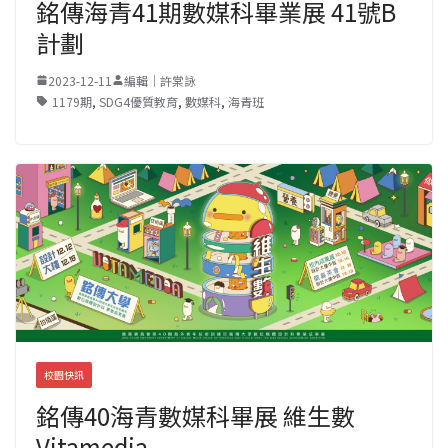
銘傳海青41期數媒科畢業展 41號B
計劃
2023-12-11
編輯｜許棠詠
1179期
,
SDG4優質教育
,
數媒科
,
海青班
校園快訊
銘傳40海青數媒科畢展 維生數
Vitamedia