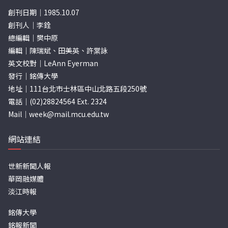
創刊日期｜1985.10.07
創刊人｜李銓
總編輯｜樊中原
編輯｜陳瑞斌、田美英、許棠詠
英文校對｜LeAnn Eyerman
發行｜銘傳大學
地址｜111台北市士林區中山北路五段250號
電話｜(02)28824564 Ext. 2324
Mail｜
week@mail.mcu.edu.tw
網站連結
世新新聞人報
華岡融媒體
淡江時報
銘傳大學
銘報新聞