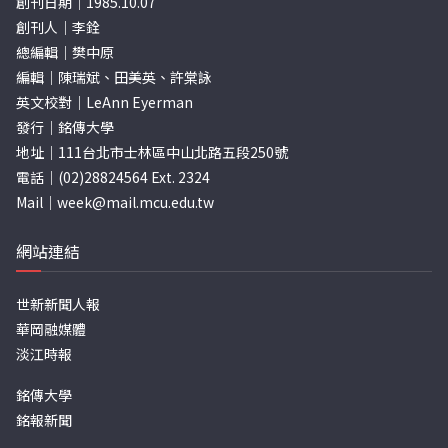
創刊日期｜1985.10.07
創刊人｜李銓
總編輯｜樊中原
編輯｜陳瑞斌、田美英、許棠詠
英文校對｜LeAnn Eyerman
發行｜銘傳大學
地址｜111台北市士林區中山北路五段250號
電話｜(02)28824564 Ext. 2324
Mail｜
week@mail.mcu.edu.tw
網站連結
世新新聞人報
華岡融媒體
淡江時報
銘傳大學
銘報新聞