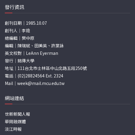
發行資訊
創刊日期｜1985.10.07
創刊人｜李銓
總編輯｜樊中原
編輯｜陳瑞斌、田美英、許棠詠
英文校對｜LeAnn Eyerman
發行｜銘傳大學
地址｜111台北市士林區中山北路五段250號
電話｜(02)28824564 Ext. 2324
Mail｜
week@mail.mcu.edu.tw
網站連結
世新新聞人報
華岡融媒體
淡江時報