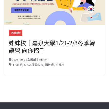
活動連線
姊妹校｜嘉泉大學1/21-2/3冬季韓
語營 向你招手
2025-10-08
編輯｜MITien
1246期
,
SDG4優質教育
,
國教處
,
姊妹校