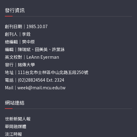
發行資訊
創刊日期｜1985.10.07
創刊人｜李銓
總編輯｜樊中原
編輯｜陳瑞斌、田美英、許棠詠
英文校對｜LeAnn Eyerman
發行｜銘傳大學
地址｜111台北市士林區中山北路五段250號
電話｜(02)28824564 Ext. 2324
Mail｜
week@mail.mcu.edu.tw
網站連結
世新新聞人報
華岡融媒體
淡江時報