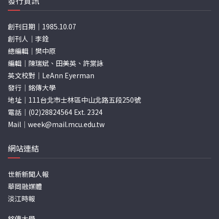
發行資訊
創刊日期｜1985.10.07
創刊人｜李銓
總編輯｜樊中原
編輯｜陳瑞斌、田美英、許棠詠
英文校對｜LeAnn Eyerman
發行｜銘傳大學
地址｜111台北市士林區中山北路五段250號
電話｜(02)28824564 Ext. 2324
Mail｜
week@mail.mcu.edu.tw
網站連結
世新新聞人報
華岡融媒體
淡江時報
銘傳大學