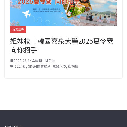
活動連線
姐妹校｜韓國嘉泉大學2025夏令營
向你招手
2025-03-14
編輯｜MITien
1227期
,
SDG4優質教育
,
嘉泉大學
,
姐妹校