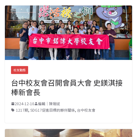
校友動態
台中校友會召開會員大會 史鎂淇接
棒新會長
2024-12-10
編輯｜陳瑞斌
1217期
,
SDG17促進目標的夥伴關係
,
台中校友會