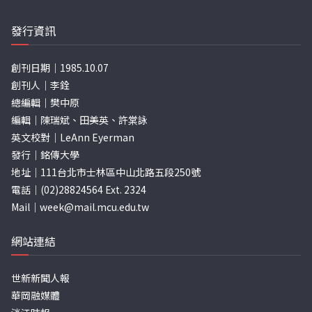
頁
發行資訊
創刊日期｜1985.10.07
創刊人｜李銓
總編輯｜樊中原
編輯｜陳瑞斌、田美英、許棠詠
英文校對｜LeAnn Eyerman
發行｜銘傳大學
地址｜111台北市士林區中山北路五段250號
電話｜(02)28824564 Ext. 2324
Mail｜
week@mail.mcu.edu.tw
網站連結
世新新聞人報
華岡融媒體