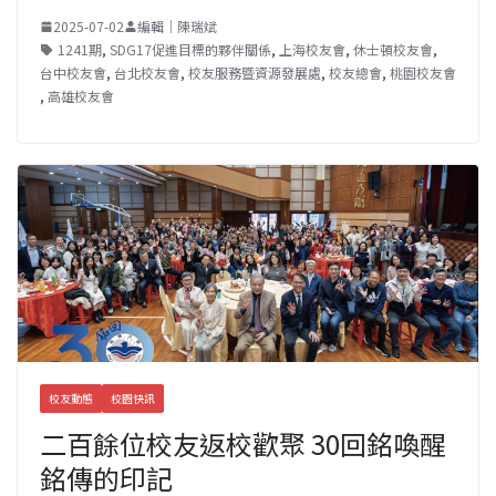
2025-07-02
編輯｜陳瑞斌
1241期
,
SDG17促進目標的夥伴關係
,
上海校友會
,
休士頓校友會
,
台中校友會
,
台北校友會
,
校友服務暨資源發展處
,
校友總會
,
桃園校友會
,
高雄校友會
校友動態
校園快訊
二百餘位校友返校歡聚 30回銘喚醒
銘傳的印記