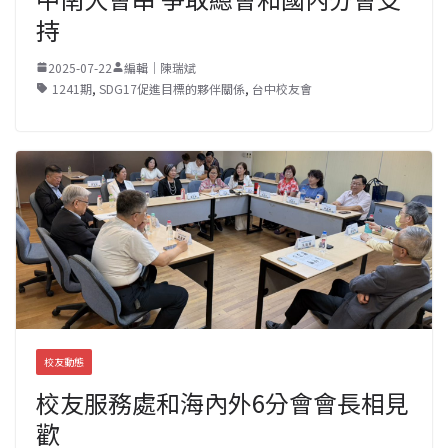
持
2025-07-22
編輯｜陳瑞斌
1241期
,
SDG17促進目標的夥伴關係
,
台中校友會
校友動態
校友服務處和海內外6分會會長相見
歡