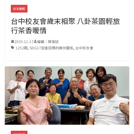
校友動態
台中校友會歲末相聚 八卦茶園輕旅
行茶香暖情
2025-11-17
編輯｜陳瑞斌
1252期
,
SDG17促進目標的夥伴關係
,
台中校友會