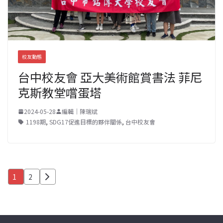
校友動態
台中校友會 亞大美術館賞書法 菲尼
克斯教堂嚐蛋塔
2024-05-28
編輯｜陳瑞斌
1198期
,
SDG17促進目標的夥伴關係
,
台中校友會
文
1
2
章
分