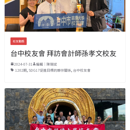
校友動態
台中校友會 拜訪會計師孫孝文校友
2024-07-31
編輯｜陳瑞斌
1202期
,
SDG17促進目標的夥伴關係
,
台中校友會