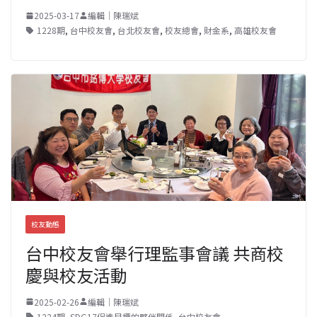
2025-03-17
編輯｜陳瑞斌
1228期
,
台中校友會
,
台北校友會
,
校友總會
,
財金系
,
高雄校友會
校友動態
台中校友會舉行理監事會議 共商校
慶與校友活動
2025-02-26
編輯｜陳瑞斌
1224期
,
SDG17促進目標的夥伴關係
,
台中校友會