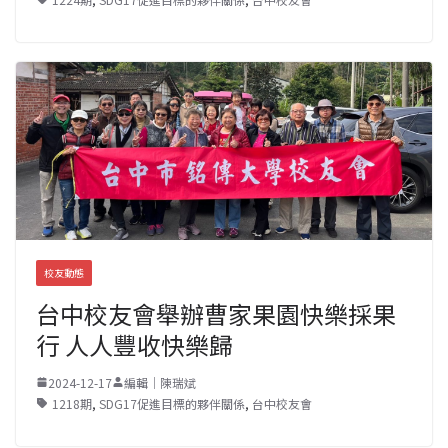
校友動態
台中校友會舉辦曹家果園快樂採果
行 人人豐收快樂歸
2024-12-17
編輯｜陳瑞斌
1218期
,
SDG17促進目標的夥伴關係
,
台中校友會