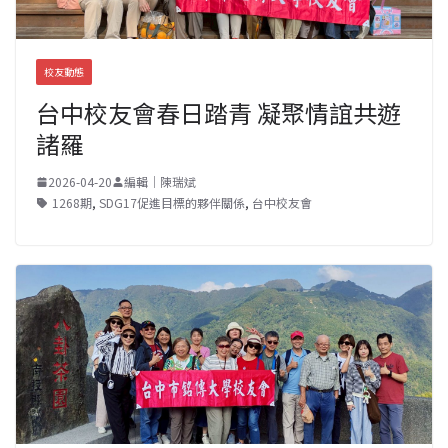
校友動態
台中校友會春日踏青 凝聚情誼共遊
諸羅
2026-04-20
編輯｜陳瑞斌
1268期
,
SDG17促進目標的夥伴關係
,
台中校友會