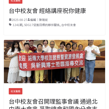
校友動態
台中校友會 經絡講座祝你健康
2025-08-27
編輯｜陳瑞斌
1241期
,
SDG17促進目標的夥伴關係
,
台中校友會
校友動態
台中校友會召開理監事會議 通過北
中南大會串 爭取總會和國內分會支