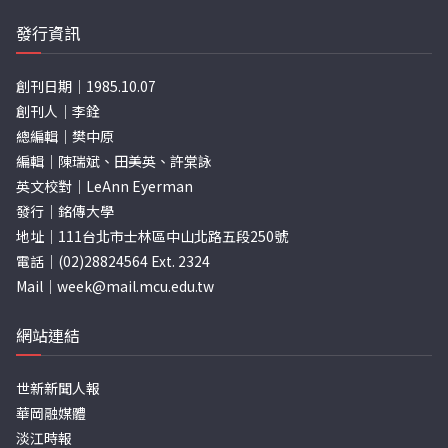
發行資訊
創刊日期｜1985.10.07
創刊人｜李銓
總編輯｜樊中原
編輯｜陳瑞斌、田美英、許棠詠
英文校對｜LeAnn Eyerman
發行｜銘傳大學
地址｜111台北市士林區中山北路五段250號
電話｜(02)28824564 Ext. 2324
Mail｜
week@mail.mcu.edu.tw
網站連結
世新新聞人報
華岡融媒體
淡江時報