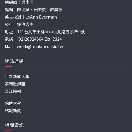
總編輯｜樊中原
編輯｜陳瑞斌、田美英、許棠詠
英文校對｜LeAnn Eyerman
發行｜銘傳大學
地址｜111台北市士林區中山北路五段250號
電話｜(02)28824564 Ext. 2324
Mail｜
week@mail.mcu.edu.tw
網站連結
世新新聞人報
華岡融媒體
淡江時報
銘傳大學
銘報新聞
相關資訊