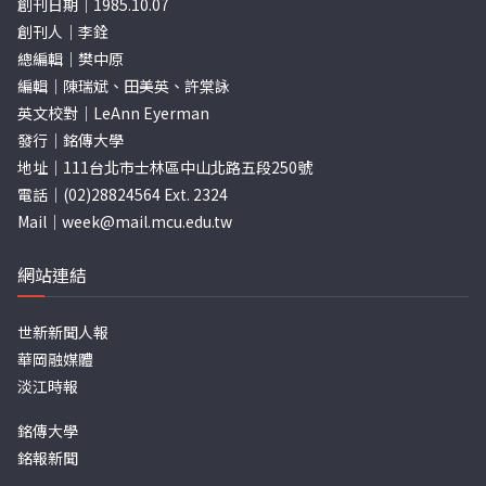
創刊日期｜1985.10.07
創刊人｜李銓
總編輯｜樊中原
編輯｜陳瑞斌、田美英、許棠詠
英文校對｜LeAnn Eyerman
發行｜銘傳大學
地址｜111台北市士林區中山北路五段250號
電話｜(02)28824564 Ext. 2324
Mail｜
week@mail.mcu.edu.tw
網站連結
世新新聞人報
華岡融媒體
淡江時報
銘傳大學
銘報新聞