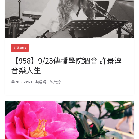
活動連線
【958】9/23傳播學院週會 許景淳
音樂人生
2016-09-19
編輯｜許棠詠