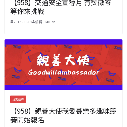
【958】交通安全宣導月 有獎徵答
等你來挑戰
2016-09-18
編輯｜MITien
活動連線
【958】親善大使我愛養樂多趣味競
賽開始報名