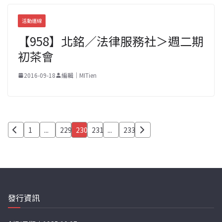
活動連線
【958】北銘／法律服務社＞週二期
初茶會
2016-09-18
編輯｜MITien
文
1
...
229
230
231
...
233
章
分
頁
發行資訊