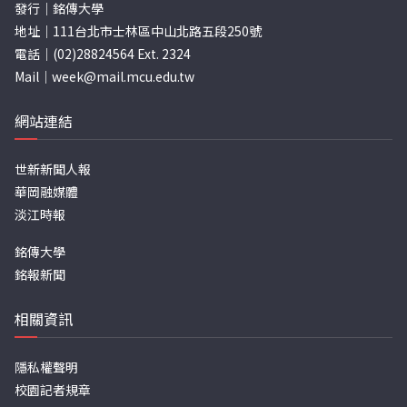
發行｜銘傳大學
地址｜111台北市士林區中山北路五段250號
電話｜(02)28824564 Ext. 2324
Mail｜
week@mail.mcu.edu.tw
網站連結
世新新聞人報
華岡融媒體
淡江時報
銘傳大學
銘報新聞
相關資訊
隱私權聲明
校園記者規章