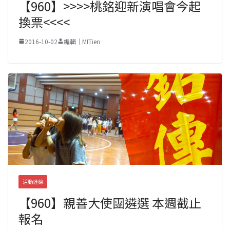
【960】>>>>桃銘迎新演唱會今起
換票<<<<
2016-10-02
編輯｜MITien
活動連線
【960】親善大使團遴選 本週截止
報名