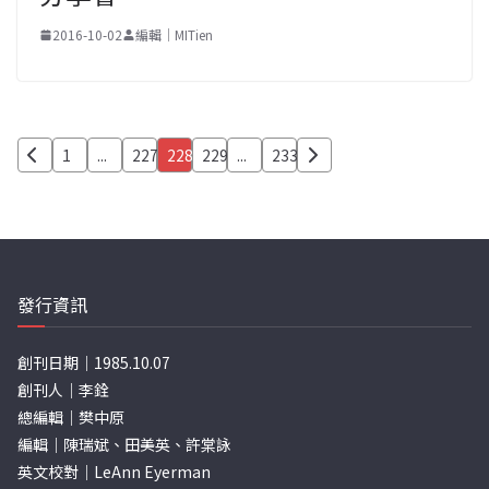
2016-10-02
編輯｜MITien
文
1
...
227
228
229
...
233
章
分
頁
發行資訊
創刊日期｜1985.10.07
創刊人｜李銓
總編輯｜樊中原
編輯｜陳瑞斌、田美英、許棠詠
英文校對｜LeAnn Eyerman