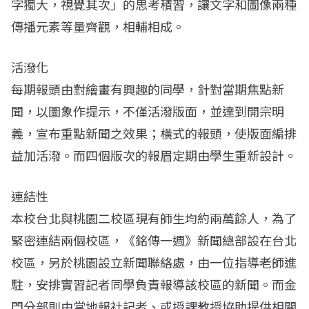
字獨大，視覺其次」的思考積習，讓文字和圖像兩種
傳播元素等量齊觀，相輔相成。
活潑化
每期報頭由對繪畫有興趣的同學，針對當期焦點新
聞，以圖象作提示，不僅活潑版面，並達到開宗明
義，宣布重點新聞之效果；橫式的報頭，使版面編排
益加活潑。而四個版次的報眉定期由學生重新設計。
連結性
本校台北與桃園二校區現有師生均約兩萬餘人，為了
緊密連結兩個校區，《銘傳一週》新聞總部設在台北
校區，另於桃園設立新聞聯絡處，由一位指導老師進
駐，安排實習記者同學負責報導該校區的新聞。而金
門分部則由當地報社記者、或授課教授協助提供相關