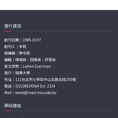
發行資訊
創刊日期｜1985.10.07
創刊人｜李銓
總編輯｜樊中原
編輯｜陳瑞斌、田美英、許棠詠
英文校對｜LeAnn Eyerman
發行｜銘傳大學
地址｜111台北市士林區中山北路五段250號
電話｜(02)28824564 Ext. 2324
Mail｜
week@mail.mcu.edu.tw
網站連結