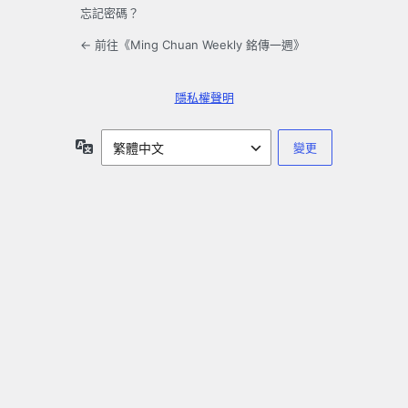
忘記密碼？
← 前往《Ming Chuan Weekly 銘傳一週》
隱私權聲明
語
言