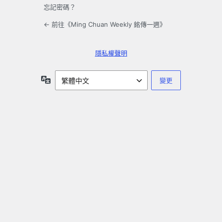
忘記密碼？
← 前往《Ming Chuan Weekly 銘傳一週》
隱私權聲明
語
言