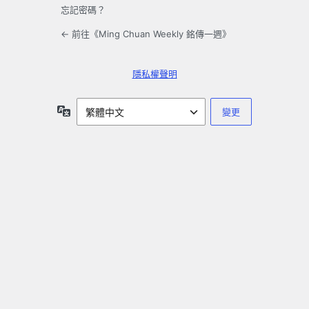
忘記密碼？
← 前往《Ming Chuan Weekly 銘傳一週》
隱私權聲明
語
言