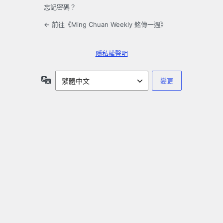
忘記密碼？
← 前往《Ming Chuan Weekly 銘傳一週》
隱私權聲明
語
言