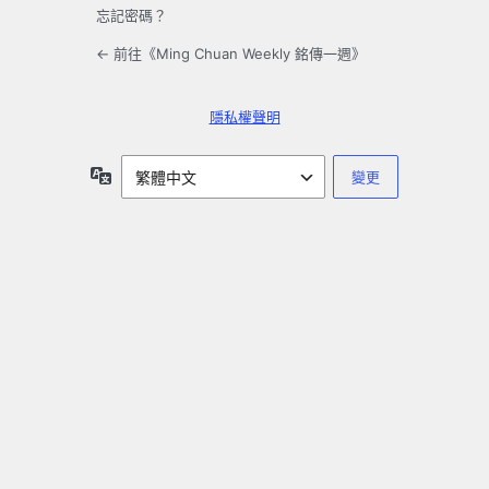
忘記密碼？
← 前往《Ming Chuan Weekly 銘傳一週》
隱私權聲明
語
言