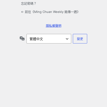
忘記密碼？
← 前往《Ming Chuan Weekly 銘傳一週》
隱私權聲明
語
言