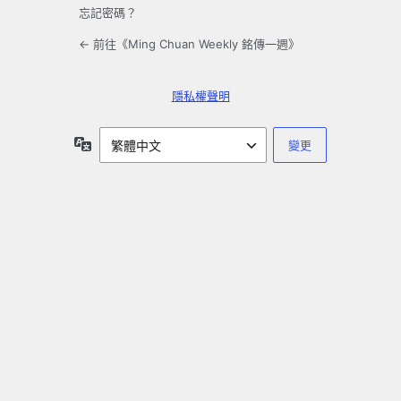
忘記密碼？
← 前往《Ming Chuan Weekly 銘傳一週》
隱私權聲明
語
言