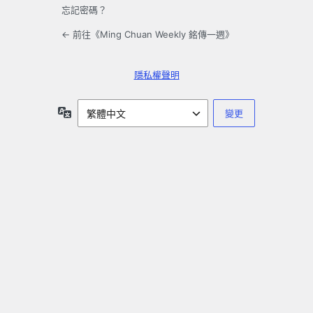
忘記密碼？
← 前往《Ming Chuan Weekly 銘傳一週》
隱私權聲明
語
言