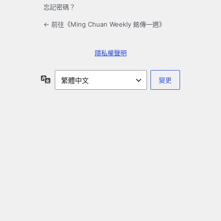
忘記密碼？
← 前往《Ming Chuan Weekly 銘傳一週》
隱私權聲明
語
言