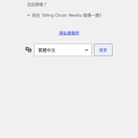
忘記密碼？
← 前往《Ming Chuan Weekly 銘傳一週》
隱私權聲明
語
言