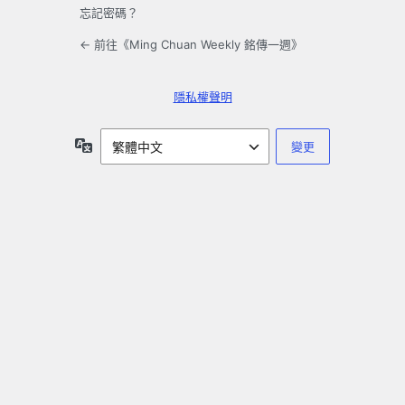
忘記密碼？
← 前往《Ming Chuan Weekly 銘傳一週》
隱私權聲明
語
言