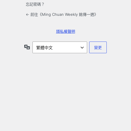
忘記密碼？
← 前往《Ming Chuan Weekly 銘傳一週》
隱私權聲明
語
言