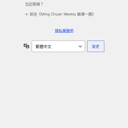
忘記密碼？
← 前往《Ming Chuan Weekly 銘傳一週》
隱私權聲明
語
言