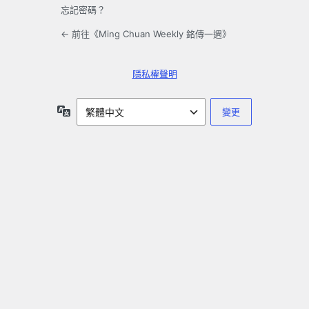
忘記密碼？
← 前往《Ming Chuan Weekly 銘傳一週》
隱私權聲明
語
言