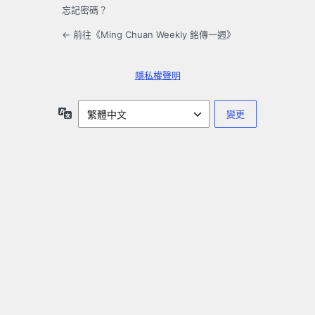
忘記密碼？
← 前往《Ming Chuan Weekly 銘傳一週》
隱私權聲明
語
言