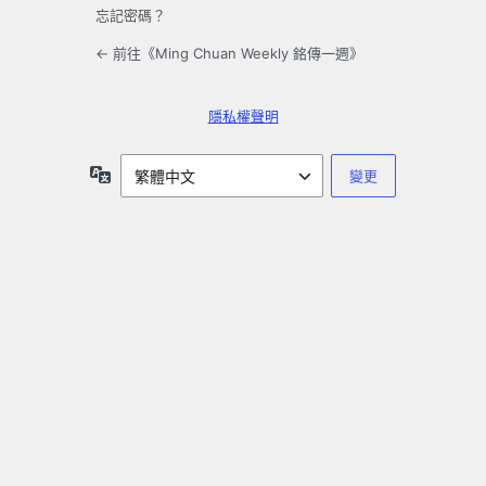
忘記密碼？
← 前往《Ming Chuan Weekly 銘傳一週》
隱私權聲明
語
言