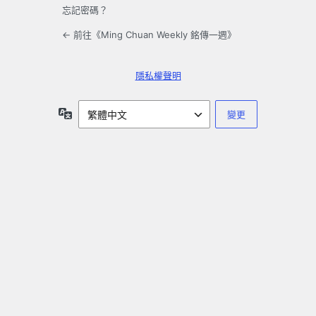
忘記密碼？
← 前往《Ming Chuan Weekly 銘傳一週》
隱私權聲明
語
言