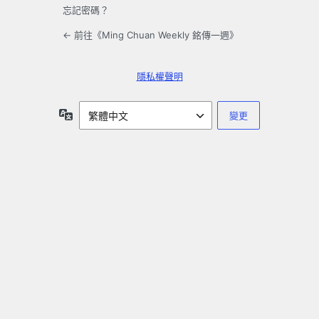
忘記密碼？
← 前往《Ming Chuan Weekly 銘傳一週》
隱私權聲明
語
言