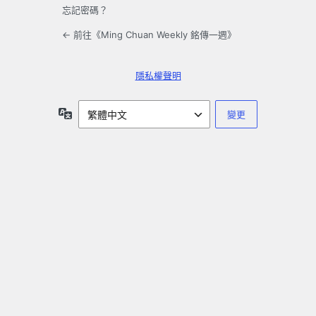
忘記密碼？
← 前往《Ming Chuan Weekly 銘傳一週》
隱私權聲明
語
言