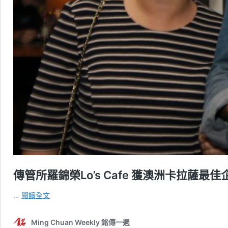
傳管所羅錦榮Lo’s Cafe 獲澳洲卡拉薩最
傳
…
閱讀全文
管
所
Ming Chuan Weekly 銘傳一週
羅