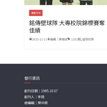
運動天地
銘傳壁球隊 大專校院錦標賽奪
佳績
2025-11-17
編輯｜陳瑞斌
1252期
,
壁球校隊
發行資訊
創刊日期｜1985.10.07
創刊人｜李銓
總編輯｜樊中原