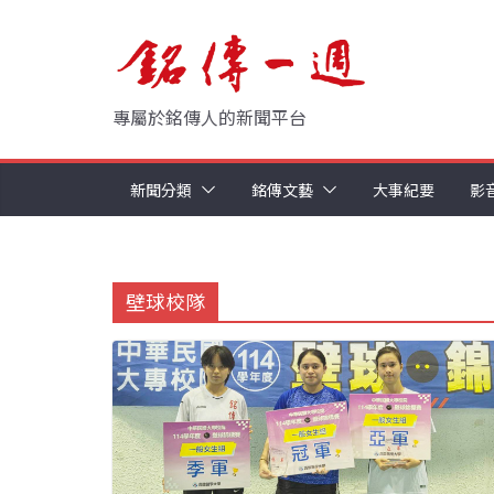
Skip
to
content
專屬於銘傳人的新聞平台
新聞分類
銘傳文藝
大事紀要
影
壁球校隊